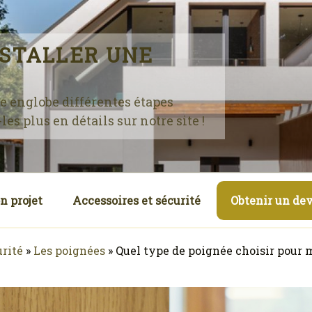
STALLER UNE
te englobe différentes étapes
es plus en détails sur notre site !
n projet
Accessoires et sécurité
Obtenir un dev
urité
»
Les poignées
»
Quel type de poignée choisir pour 