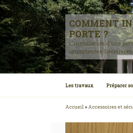
Skip
to
content
COMMENT IN
PORTE ?
L'installation d'une por
importantes. Découvrez-l
Les travaux
Préparer so
Accueil
»
Accessoires et séc