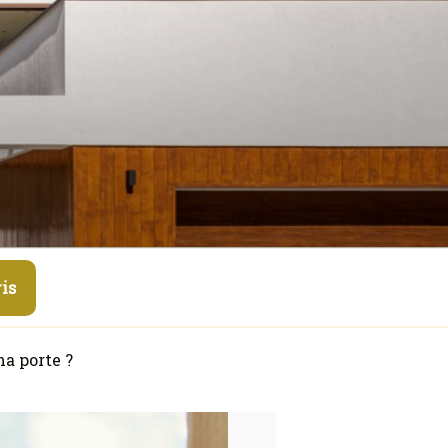
is
ma porte ?