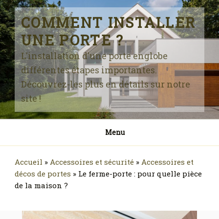
Skip
to
COMMENT INSTALLER
content
UNE PORTE ?
L'installation d'une porte englobe
différentes étapes importantes.
Découvrez-les plus en détails sur notre
site !
Menu
Accueil
»
Accessoires et sécurité
»
Accessoires et
décos de portes
»
Le ferme-porte : pour quelle pièce
de la maison ?