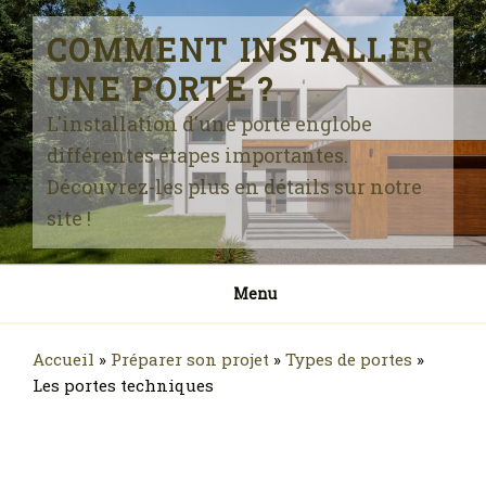
Skip
to
COMMENT INSTALLER
content
UNE PORTE ?
L'installation d'une porte englobe
différentes étapes importantes.
Découvrez-les plus en détails sur notre
site !
Menu
Accueil
»
Préparer son projet
»
Types de portes
»
Les portes techniques