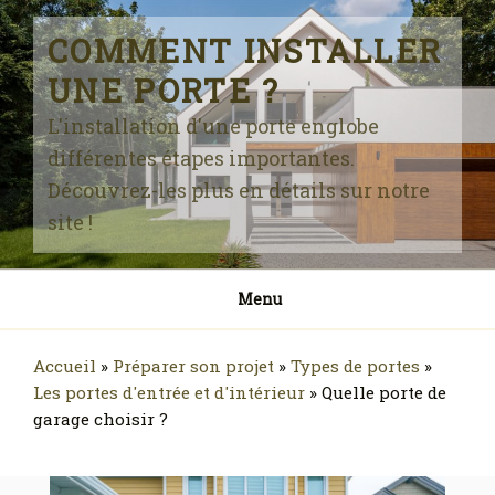
Skip
to
COMMENT INSTALLER
content
UNE PORTE ?
L'installation d'une porte englobe
différentes étapes importantes.
Découvrez-les plus en détails sur notre
site !
Menu
Accueil
»
Préparer son projet
»
Types de portes
»
Les portes d'entrée et d'intérieur
»
Quelle porte de
garage choisir ?