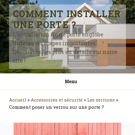
Skip
to
COMMENT INSTALLER
content
UNE PORTE ?
L'installation d'une porte englobe
différentes étapes importantes.
Découvrez-les plus en détails sur notre
site !
Menu
Accueil
»
Accessoires et sécurité
»
Les serrures
»
Comment poser un verrou sur une porte ?