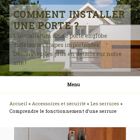
Skip
to
COMMENT INSTALLER
content
UNE PORTE ?
L'installation d'une porte englobe
différentes étapes importantes.
Découvrez-les plus en détails sur notre
site !
Menu
Accueil
»
Accessoires et sécurité
»
Les serrures
»
Comprendre le fonctionnement d’une serrure