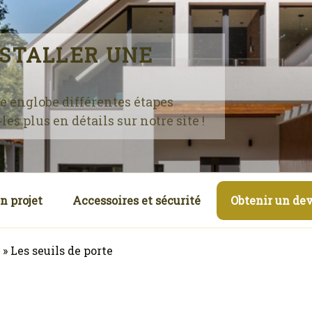
STALLER UNE
te englobe différentes étapes
es plus en détails sur notre site !
n projet
Accessoires et sécurité
Obtenir un dev
»
Les seuils de porte