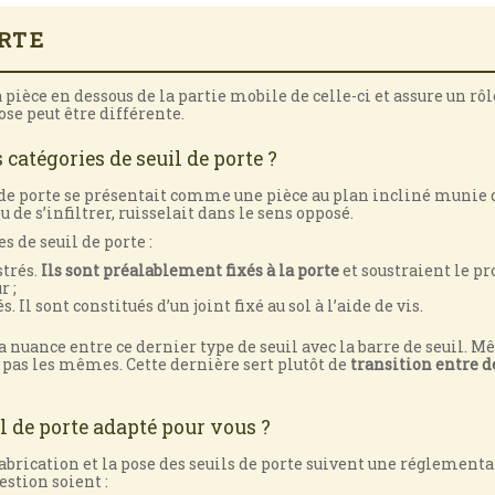
ORTE
 pièce en dessous de la partie mobile de celle-ci et assure un rôle
ose peut être différente.
 catégories de seuil de porte ?
de porte se présentait comme une pièce au plan incliné munie d
u de s’infiltrer, ruisselait dans le sens opposé.
s de seuil de porte :
strés.
Ils sont préalablement fixés à la porte
et soustraient le p
r ;
. Il sont constitués d’un joint fixé au sol à l’aide de vis.
 nuance entre ce dernier type de seuil avec la barre de seuil. M
t pas les mêmes. Cette dernière sert plutôt de
transition entre 
 de porte adapté pour vous ?
 fabrication et la pose des seuils de porte suivent une réglementati
estion soient :