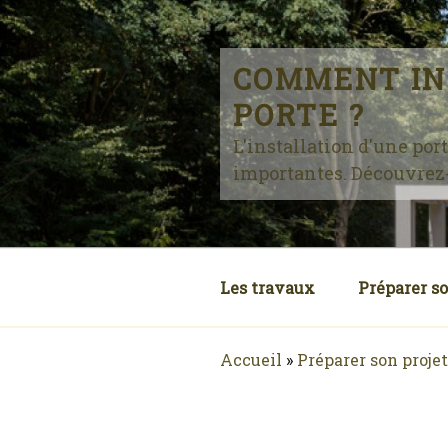
Skip
to
content
COMMENT IN
PORTE ?
L'installation d'une por
importantes. Découvrez-l
Les travaux
Préparer so
Accueil
»
Préparer son projet