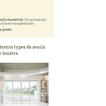
uils encastrés
. Ils procurent
s normes européennes.
s posés.
.
férents types de seuils
e-fenêtre